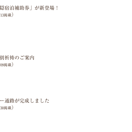
隠宿泊補助券」が新登場！
）
2/13掲載
別祈祷のご案内
）
2/09掲載
ー通路が完成しました
）
1/30掲載