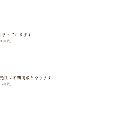
始まっております
）
2/30掲載
光社は冬期閉殿となります
）
2/17掲載