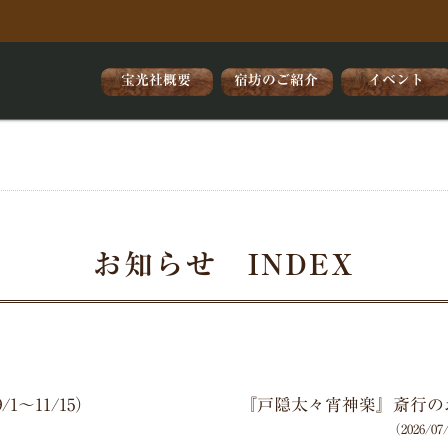
宝光社概要
宿坊のご紹介
イベント
お知らせ INDEX
1～11/15）
『戸隠太々宵神楽』斎行のお知ら
（2026/0