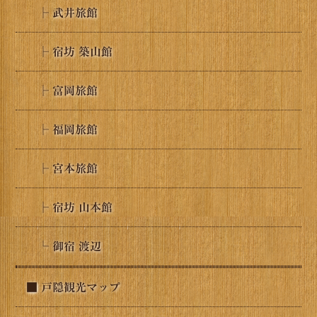
├ 武井旅館
├ 宿坊 築山館
├ 富岡旅館
├ 福岡旅館
├ 宮本旅館
├ 宿坊 山本館
└ 御宿 渡辺
■ 戸隠観光マップ