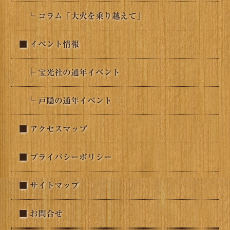
└ コラム「大火を乗り越えて」
■ イベント情報
├ 宝光社の通年イベント
└ 戸隠の通年イベント
■ アクセスマップ
■ プライバシーポリシー
■ サイトマップ
■ お問合せ