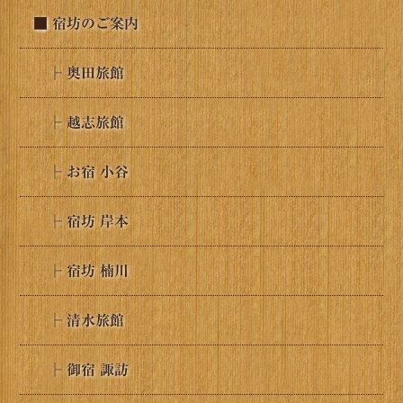
■ 宿坊のご案内
├ 奥田旅館
├ 越志旅館
├ お宿 小谷
├ 宿坊 岸本
├ 宿坊 楠川
├ 清水旅館
├ 御宿 諏訪