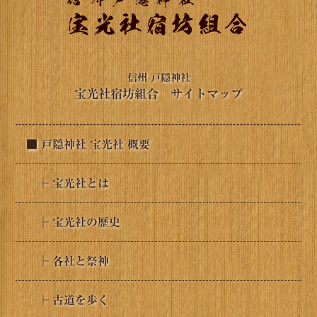
信州 戸隠神社
宝光社宿坊組合 サイトマップ
■ 戸隠神社 宝光社 概要
├ 宝光社とは
├ 宝光社の歴史
├ 各社と祭神
├ 古道を歩く