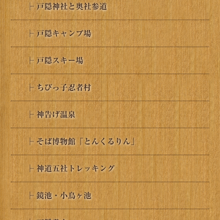
├ 戸隠神社と奥社参道
├ 戸隠キャンプ場
├ 戸隠スキー場
├ ちびっ子忍者村
├ 神告げ温泉
├ そば博物館「とんくるりん」
├ 神道五社トレッキング
├ 鏡池・小鳥ヶ池