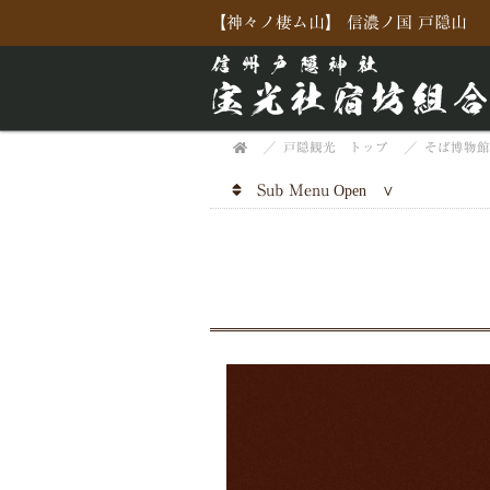
【神々ノ棲ム山】 信濃ノ国 戸隠山
戸隠観光 トップ
そば博物
Sub Menu