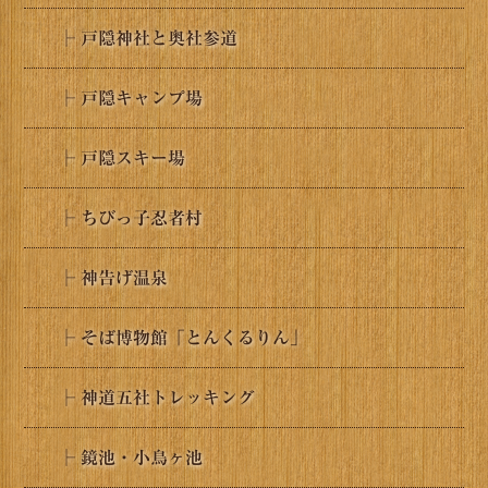
├ 戸隠神社と奥社参道
├ 戸隠キャンプ場
├ 戸隠スキー場
├ ちびっ子忍者村
├ 神告げ温泉
├ そば博物館「とんくるりん」
├ 神道五社トレッキング
├ 鏡池・小鳥ヶ池