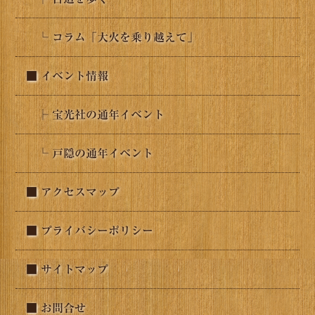
└ コラム「大火を乗り越えて」
■ イベント情報
├ 宝光社の通年イベント
└ 戸隠の通年イベント
■ アクセスマップ
■ プライバシーポリシー
■ サイトマップ
■ お問合せ