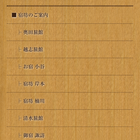
■ 宿坊のご案内
├ 奥田旅館
├ 越志旅館
├ お宿 小谷
├ 宿坊 岸本
├ 宿坊 楠川
├ 清水旅館
├ 御宿 諏訪