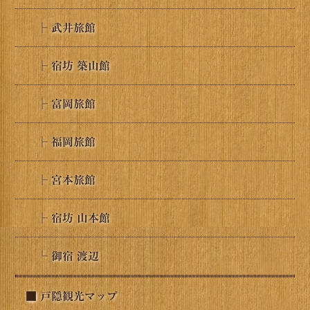
├ 武井旅館
├ 宿坊 築山館
├ 富岡旅館
├ 福岡旅館
├ 宮本旅館
├ 宿坊 山本館
└ 御宿 渡辺
■ 戸隠観光マップ