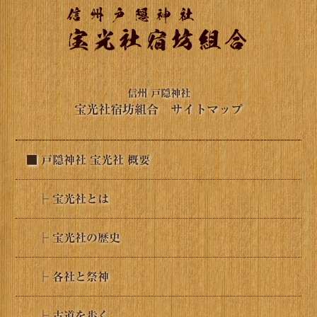
信州 戸隠神社
宝光社宿坊組合 サイトマップ
■ 戸隠神社 宝光社 概要
├ 宝光社とは
├ 宝光社の歴史
├ 各社と祭神
├ 古道を歩く