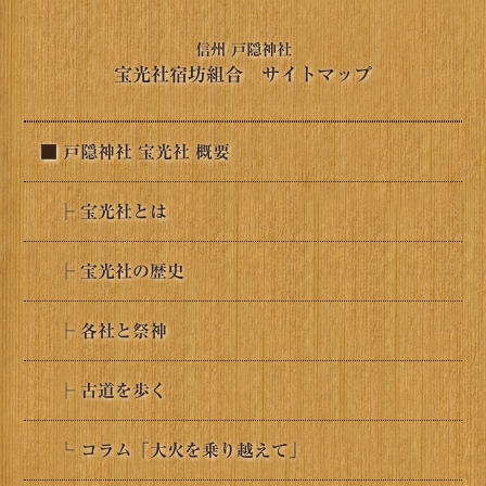
信州 戸隠神社
宝光社宿坊組合 サイトマップ
■ 戸隠神社 宝光社 概要
├ 宝光社とは
├ 宝光社の歴史
├ 各社と祭神
├ 古道を歩く
└ コラム「大火を乗り越えて」