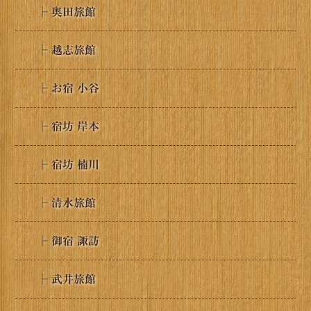
├ 奥田旅館
├ 越志旅館
├ お宿 小谷
├ 宿坊 岸本
├ 宿坊 楠川
├ 清水旅館
├ 御宿 諏訪
├ 武井旅館