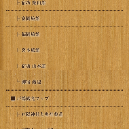
├ 宿坊 築山館
├ 富岡旅館
├ 福岡旅館
├ 宮本旅館
├ 宿坊 山本館
└ 御宿 渡辺
■ 戸隠観光マップ
├ 戸隠神社と奥社参道