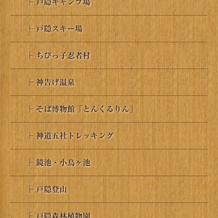
├ 戸隠キャンプ場
├ 戸隠スキー場
├ ちびっ子忍者村
├ 神告げ温泉
├ そば博物館「とんくるりん」
├ 神道五社トレッキング
├ 鏡池・小鳥ヶ池
├ 戸隠登山
├ 戸隠森林植物園