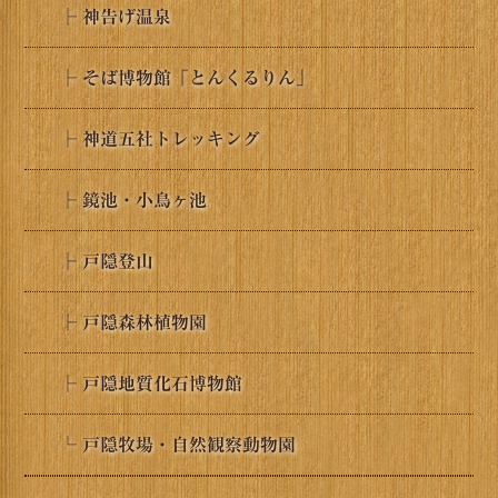
├ 神告げ温泉
├ そば博物館「とんくるりん」
├ 神道五社トレッキング
├ 鏡池・小鳥ヶ池
├ 戸隠登山
├ 戸隠森林植物園
├ 戸隠地質化石博物館
└ 戸隠牧場・自然観察動物園