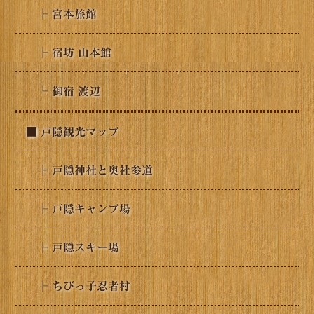
├ 宮本旅館
├ 宿坊 山本館
└ 御宿 渡辺
■ 戸隠観光マップ
├ 戸隠神社と奥社参道
├ 戸隠キャンプ場
├ 戸隠スキー場
├ ちびっ子忍者村