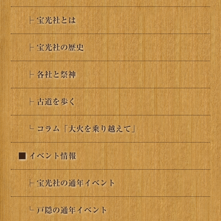
├ 宝光社とは
├ 宝光社の歴史
├ 各社と祭神
├ 古道を歩く
└ コラム「大火を乗り越えて」
■ イベント情報
├ 宝光社の通年イベント
└ 戸隠の通年イベント